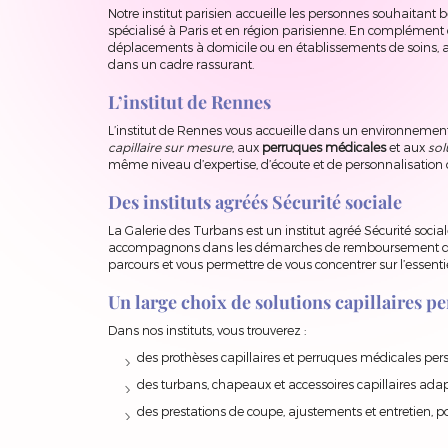
Notre institut parisien accueille les personnes souhaitant
spécialisé à Paris et en région parisienne. En complément
déplacements à domicile ou en établissements de soins, afi
dans un cadre rassurant.
L’institut de Rennes
L’institut de Rennes vous accueille dans un environnement 
capillaire sur mesure
, aux
perruques médicales
et aux
sol
même niveau d’expertise, d’écoute et de personnalisation q
Des instituts agréés Sécurité sociale
La Galerie des Turbans est un institut agréé Sécurité soci
accompagnons dans les démarches de remboursement d
parcours et vous permettre de vous concentrer sur l’essentiel
Un large choix de solutions capillaires p
Dans nos instituts, vous trouverez :
des prothèses capillaires et perruques médicales per
des turbans, chapeaux et accessoires capillaires adap
des prestations de coupe, ajustements et entretien, po