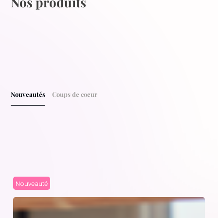
Nos produits
Nouveautés
Coups de coeur
Nouveauté
N