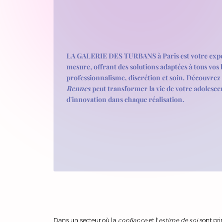
LA GALERIE DES TURBANS à Paris est votre expert
mesure, offrant des solutions adaptées à tous vos 
professionnalisme, discrétion et soin. Découvr
Rennes
peut transformer la vie de votre adolesc
d'innovation dans chaque réalisation.
Dans un secteur où la
confiance
et l'
estime de soi
sont pr