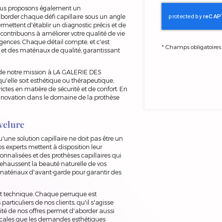
nous proposons également un
aborder chaque défi capillaire sous un angle
mettent d'établir un diagnostic précis et de
 contribuons à améliorer votre qualité de vie
igences. Chaque détail compte, et c'est
*
Champs obligatoires
 et des matériaux de qualité, garantissant
 de notre mission à LA GALERIE DES
elle soit esthétique ou thérapeutique,
ictes en matière de sécurité et de confort. En
l'innovation dans le domaine de la prothèse
velure
une solution capillaire ne doit pas être un
os experts mettent à disposition leur
nnalisées et des prothèses capillaires qui
ehaussent la beauté naturelle de vos
 matériaux d'avant-garde pour garantir des
et technique. Chaque perruque est
ticuliers de nos clients, qu'il s'agisse
sité de nos offres permet d'aborder aussi
dicales que les demandes esthétiques