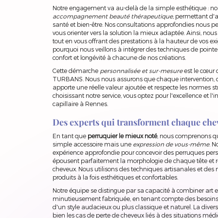
Notre engagement va au-delà de la simple esthétique : 
accompagnement beauté thérapeutique
, permettant d'
santé et bien-être. Nos consultations approfondies nous per
vous orienter vers la solution la mieux adaptée. Ainsi, nous
tout en vous offrant des prestations à la hauteur de vos ex
pourquoi nous veillons à intégrer des techniques de pointe
confort et longévité à chacune de nos créations.
Cette démarche
personnalisée et sur-mesure
est le cœur
TURBANS. Nous nous assurons que chaque intervention, qu'
apporte une réelle valeur ajoutée et respecte les normes str
choisissant notre service, vous optez pour l'excellence et 
capillaire à Rennes.
Des experts qui transforment chaque che
En tant que
perruquier le mieux noté
, nous comprenons qu'
simple accessoire mais une
expression de vous-même
. N
expérience approfondie pour concevoir des perruques perso
épousent parfaitement la morphologie de chaque tête et r
cheveux. Nous utilisons des techniques artisanales et des
produits à la fois esthétiques et confortables.
Notre équipe se distingue par sa capacité à combiner art 
minutieusement fabriquée, en tenant compte des besoins par
d'un style audacieux ou plus classique et naturel. La diver
bien les cas de perte de cheveux liés à des situations mé